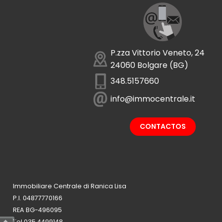
P.zza Vittorio Veneto, 24
24060 Bolgare (BG)
348.5157660
info@immocentrale.it
CONTACTOS
Immobiliare Centrale di Ranica Lisa
P.I. 04877770166
REA BG-496095
Tel 035.4499148