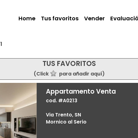
Home
Tus favoritos
Vender
Evaluaci
1
TUS FAVORITOS
(Click
para añadir aquí)
Appartamento Venta
cod. #A0213
Via Trento, SN
Mornico al Serio